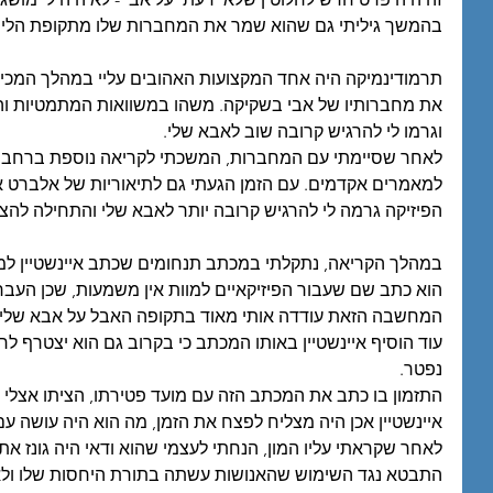
בהמשך גיליתי גם שהוא שמר את המחברות שלו מתקופת הלימו
תרמודינמיקה היה אחד המקצועות האהובים עליי במהלך המכינה
את מחברותיו של אבי בשקיקה. משהו במשוואות המתמטיות והה
וגרמו לי להרגיש קרובה שוב לאבא שלי. 
לאחר שסיימתי עם המחברות, המשכתי לקריאה נוספת ברחבי ה
למאמרים אקדמים. עם הזמן הגעתי גם לתיאוריות של אלברט איי
הפיזיקה גרמה לי להרגיש קרובה יותר לאבא שלי והתחילה להצית ב
במהלך הקריאה, נתקלתי במכתב תנחומים שכתב איינשטיין למ
הוא כתב שם שעבור הפיזיקאיים למוות אין משמעות, שכן העבר,
המחשבה הזאת עודדה אותי מאוד בתקופה האבל על אבא שלי.
עוד הוסיף איינשטיין באותו המכתב כי בקרוב גם הוא יצטרף לחב
נפטר.
התזמון בו כתב את המכתב הזה עם מועד פטירתו, הציתו אצלי
איינשטיין אכן היה מצליח לפצח את הזמן, מה הוא היה עושה עם 
לאחר שקראתי עליו המון, הנחתי לעצמי שהוא ודאי היה גונז את 
התבטא נגד השימוש שהאנושות עשתה בתורת היחסות שלו ולא